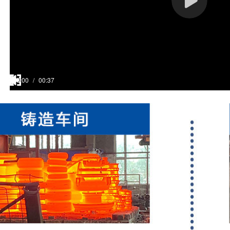
00:00
/
00:37