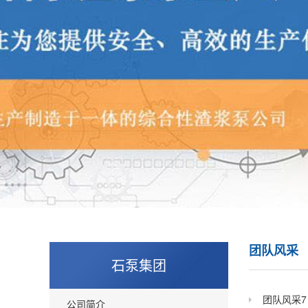
团队风采
石泵集团
团队风采7
公司简介