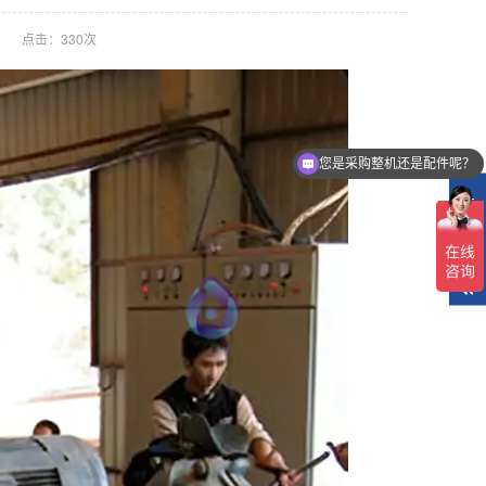
点击：
330次
您是采购整机还是配件呢？
点我帮您免费选型报价
在
线
客
服