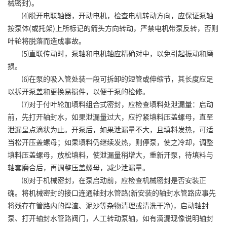
械密封)。
⑷脱开电联轴器，开动电机，检查电机转动方向，应保证泵轴
按泵体(或托架)上所标记的箭头方向转动，严禁电机带泵反转，否则
叶轮将脱落而造成事故。
⑸直联传动时，泵轴和电机轴应精确对中，以免引起振动和磨
损。
⑹在泵的吸入管处装一段可拆卸的短管或伸缩节，其长度应足
以拆开泵盖和更换易损件，以便于泵的检修。
⑺对于付叶轮加填料组合式密封，应检查填料处泄漏量：启动
前，先打开轴封水，如果泄漏量过大，应拧紧填料压盖螺母，直至
泄漏呈点滴状为止。开泵后，如果泄漏量不大，且填料发热，可适
当松开压盖螺母；如果填料仍继续发热，则停泵，使之冷却，调整
填料压盖螺母，放松填料，使泄漏量稍增大，重新开泵，待填料与
轴套磨合后，再调整压盖螺母，减少泄漏量。
⑻对于机械密封，在泵启动前，应检查机械密封是否安装正
确。将机械密封的接口连通轴封水管路(新安装的轴封水管路应事先
将残存在管路内的焊渣、泥沙等杂物清理或清洗干净)，启动轴封
泵、打开轴封水管路阀门，人工转动泵轴，如有滴漏现像说明轴封