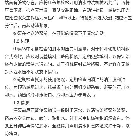
端面有脏物存在，应将压盖螺栓松开用清水冲洗机械密封后，再将
压盖压紧。检查无泄漏，表明安装正确。启动轴封泵，轴封水压力
应比渣浆泵工作压力高出0.1MPa以上，待轴封水进入密封箱腔体五
分钟后，再起动渣浆泵。
⑼泵在抽送渣浆前，在可能的情况下用清水启动。
1.2 运转
⑴运转中定期检查轴封水的压力和流量。对于付叶轮加填料组
合式密封，应及时调整填料压盖的松紧并定期更换填料，以保证始
终有少量的清洁水通过轴。对于机械密封式渣浆泵，不允许在无轴
封水或水压不足状态下运行。
⑵定期检查托架的使用情况，定期检查润滑油的清洁度和油
位。为预防轴承过热，托架备有内外两组冷却系统，必要时可加冷
却水。预留的冷却水接口、冷却水压力参考表1。
1.3 停泵
停泵前尽可能使泵抽送一段时间清水，以清洗流经泵的渣浆，
然后依次关闭泵、阀门、轴封水。对于采用机械密封的渣浆泵。停
泵五分钟后再停轴封水。全线停用需用清水将管内渣浆冲干净，以
防堵管。