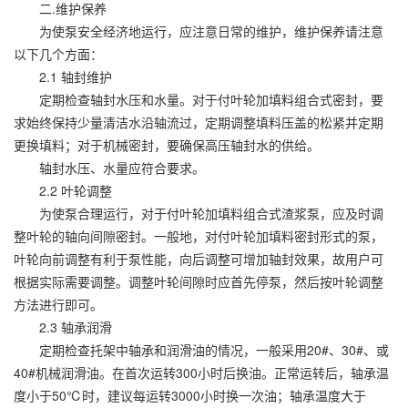
二.维护保养
为使泵安全经济地运行，应注意日常的维护，维护保养请注意
以下几个方面：
2.1 轴封维护
定期检查轴封水压和水量。对于付叶轮加填料组合式密封，要
求始终保持少量清洁水沿轴流过，定期调整填料压盖的松紧并定期
更换填料；对于机械密封，要确保高压轴封水的供给。
轴封水压、水量应符合要求。
2.2 叶轮调整
为使泵合理运行，对于付叶轮加填料组合式渣浆泵，应及时调
整叶轮的轴向间隙密封。一般地，对付叶轮加填料密封形式的泵，
叶轮向前调整有利于泵性能，向后调整可增加轴封效果，故用户可
根据实际需要调整。调整叶轮间隙时应首先停泵，然后按叶轮调整
方法进行即可。
2.3 轴承润滑
定期检查托架中轴承和润滑油的情况，一般采用20#、30#、或
40#机械润滑油。在首次运转300小时后换油。正常运转后，轴承温
度小于50℃时，建议每运转3000小时换一次油；轴承温度大于