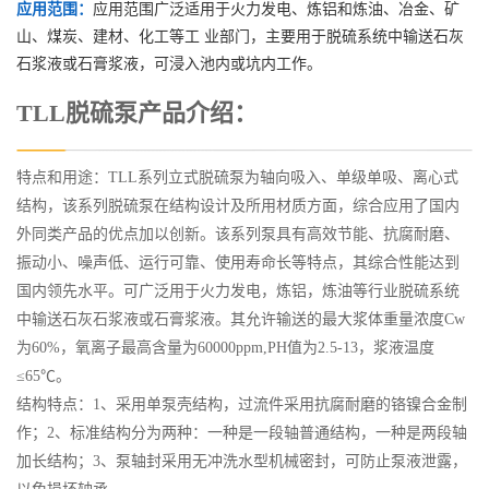
应用范围：
应用范围广泛适用于火力发电、炼铝和炼油、冶金、矿
山、煤炭、建材、化工等工 业部门，主要用于脱硫系统中输送石灰
石浆液或石膏浆液，可浸入池内或坑内工作。
TLL脱硫泵产品介绍：
特点和用途：TLL系列立式脱硫泵为轴向吸入、单级单吸、离心式
结构，该系列脱硫泵在结构设计及所用材质方面，综合应用了国内
外同类产品的优点加以创新。该系列泵具有高效节能、抗腐耐磨、
振动小、噪声低、运行可靠、使用寿命长等特点，其综合性能达到
国内领先水平。可广泛用于火力发电，炼铝，炼油等行业脱硫系统
中输送石灰石浆液或石膏浆液。其允许输送的最大浆体重量浓度Cw
为60%，氧离子最高含量为60000ppm,PH值为2.5-13，浆液温度
≤65℃。
结构特点：1、采用单泵壳结构，过流件采用抗腐耐磨的铬镍合金制
作；2、标准结构分为两种：一种是一段轴普通结构，一种是两段轴
加长结构；3、泵轴封采用无冲洗水型机械密封，可防止泵液泄露，