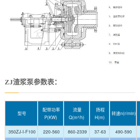
ZJ渣浆泵参数表：
配带功率
流量
扬程
型号
转速n(r/min)
P(KW)
Q(m³/h)
H(m)
350ZJ-I-F100
220-560
860-2339
37-63
490-590