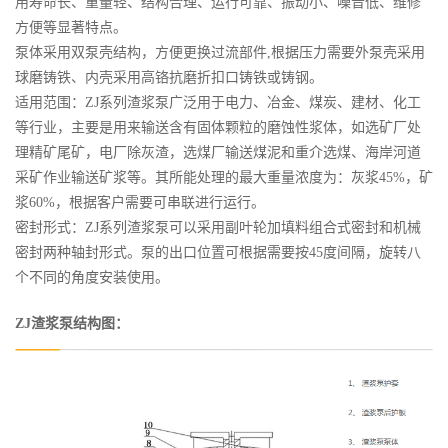
用寿命长、重量轻、结构合理、运行可靠、振动小、噪音低、维修
方便等显著特点。
泵体采用双泵壳结构，方便更换过流部件,根据压力需要外泵壳采用
球磨铸铁、内壳采用高铬抗磨折扣口铸铁或铸钢。
适用范围：ZJ系列渣浆泵广泛用于电力、冶金、煤炭、建材、化工
等行业，主要是用来输送含有固体颗粒的磨蚀性浆体，如选矿厂处
理精矿尾矿，电厂除灰渣，选煤厂输送煤泥和重介选煤、海岸河道
采矿作业输送矿浆等。其所能处理的最大重量浓度为：灰浆45%，矿
浆60%，根据客户需要可串联进行运行。
密封形式：ZJ系列渣浆泵可以采用副叶轮加填料组合式密封和机械
密封两种轴封形式。泵的出口位置可根据需要按45度间隔，旋转八
个不同的角度安装使用。
ZJ渣浆泵结构图：