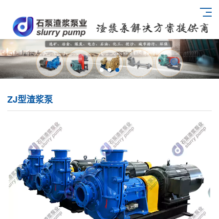
ZJ型渣浆泵