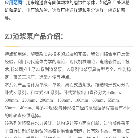
应用范围：
用来输送含有固体颗粒的磨蚀性浆体，如选矿厂处理精
矿和尾矿、电厂除灰渣、选煤厂输送煤泥和重介选煤，输送矿浆
等。
ZJ渣浆泵产品介绍：
特点和用途：随着杂质泵技术的发展和完善，我公司结合用户反馈
经验，利用现代流体力学的理论，现代机械理论，电脑软件设计技
术;我公司推出了ZJ系列渣浆泵，该系列渣浆泵具有型号全、性能稳
定，覆盖工况广、选型方便等特点。
本系列产品设计为单级、单吸、离心式渣浆泵。按结构形式可分为
卧式ZJ系列，和立式ZJL系列。卧式泵按出口直径分为350mm、
300mm、250mm、200mm、150mm、100mm、80mm、65mm、
50mm、40mm、等多种规格;每种规格口径的泵根据扬程需要有不同
的叶轮直径供选择。
该系列渣浆泵在水力设计、结构设计等方面有创新，过流部件采用
了自行研制的抗磨蚀的高铬耐磨合金制造，具有效率高、节能、使